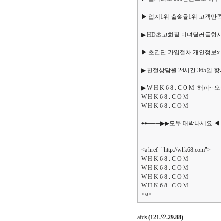
▶ 업계1위 출金율1위 고객만족
▶ HD초고화질 미녀딜러들항시
▶ 초간단 가입절차 개인정보x 
▶ 친절상담원 24시간 365일 
▶ W H K 6 8 . C O M 
W H K 6 8 . C O M
W H K 6 8 . C O M
♠♠───▶▶모두 대박나세요 ◀
<a href="http://whk68.com">
W H K 6 8 . C O M
W H K 6 8 . C O M
W H K 6 8 . C O M
W H K 6 8 . C O M
</a>
afds
(121.♡.29.88)