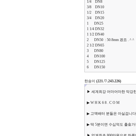
1/4 DN8
3/8 DN10
1/2 DN15
3/4 DN20
1 DN25
1 1/4 DN32
1 1/2 DN40
2 DN50 : 50.8mm 겠죠 . ^ ^
2 1/2 DN65
3 DN80
4 DN100
5 DN125
6 DN150
한송이
(221.♡.243.226)
▶ 세계최강 어마어마한 막강한자
▶ W H K 6 8 . C O M
▶ 고액배터 분들은 아실겁니다
▶ 딱 5분이면 수십억도 출金가능
▶ 업계최초 800만원으로 하루