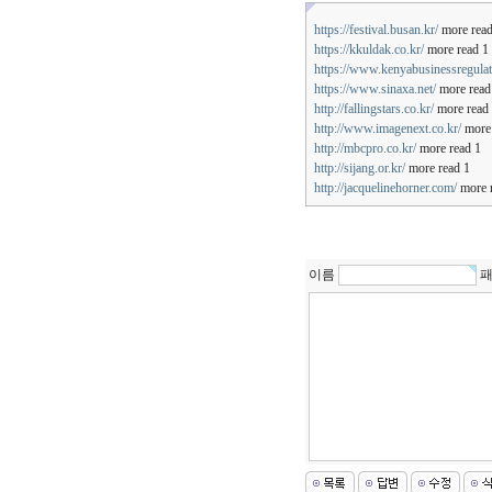
https://festival.busan.kr/
more read
https://kkuldak.co.kr/
more read 1
https://www.kenyabusinessregula
https://www.sinaxa.net/
more read
http://fallingstars.co.kr/
more read
http://www.imagenext.co.kr/
more 
http://mbcpro.co.kr/
more read 1
http://sijang.or.kr/
more read 1
http://jacquelinehorner.com/
more 
이름
패