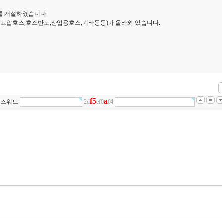
를 개설하였습니다.
,고압호스,호스반도,산업용호스,기타등등)가 올라와 있습니다.
f
5
a
스워드
2d
ef0
04