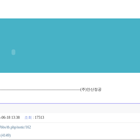
--------------------------------------------------------------(주)안산정공
3-06-18 13:38
조회
: 17513
/bbs/tb.php/notic/162
(4149)