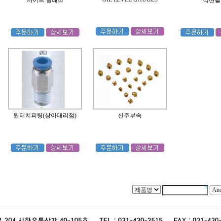
사이트 글래쓰
석션휠
원터치피팅(상아대리점)
신주부속