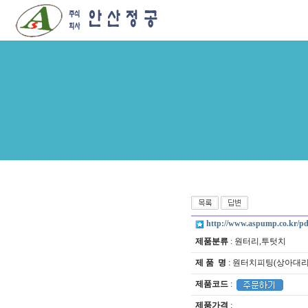
http://www.aspump.co.kr/pd
제품분류
: 원터리,투텃치
제 품 명
: 원터치피팅(상아대
제품코드
:
제품가격
: