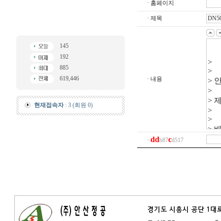
· 홈페이지
· 제목
145
192
885
619,446
· 내용
현재접속자
: 3 (회원 0)
d
d
c
·
b87
d517